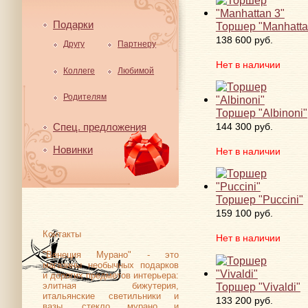
Подарки
Торшер "Manhatta
138 600 руб.
Другу
Партнеру
Нет в наличии
Коллеге
Любимой
Родителям
Торшер "Albinoni"
144 300 руб.
Спец. предложения
Новинки
Нет в наличии
Торшер "Puccini"
159 100 руб.
Контакты
Нет в наличии
"Венеция Мурано" - это
магазины необычных подарков
и дорогих предметов интерьера:
Торшер "Vivaldi"
элитная бижутерия,
итальянские светильники и
133 200 руб.
вазы, стекло мурано и